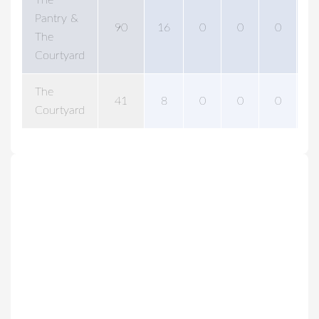
The
Pantry &
90
16
0
0
0
0
The
Courtyard
The
41
8
0
0
0
0
Courtyard