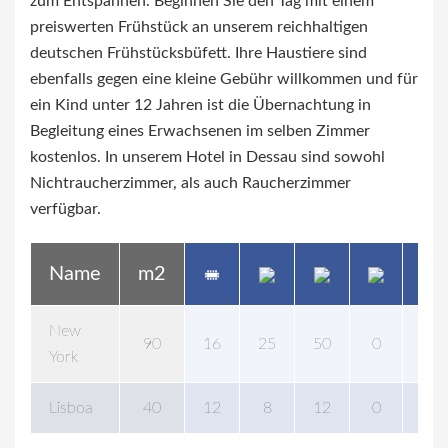
zum Entspannen. Beginnen Sie den Tag mit einem
preiswerten Frühstück an unserem reichhaltigen
deutschen Frühstücksbüfett. Ihre Haustiere sind
ebenfalls gegen eine kleine Gebühr willkommen und für
ein Kind unter 12 Jahren ist die Übernachtung in
Begleitung eines Erwachsenen im selben Zimmer
kostenlos. In unserem Hotel in Dessau sind sowohl
Nichtraucherzimmer, als auch Raucherzimmer
verfügbar.
Name
m2
New
90
16
25
50
0
70
York
Lisboa
40
12
8
12
0
25