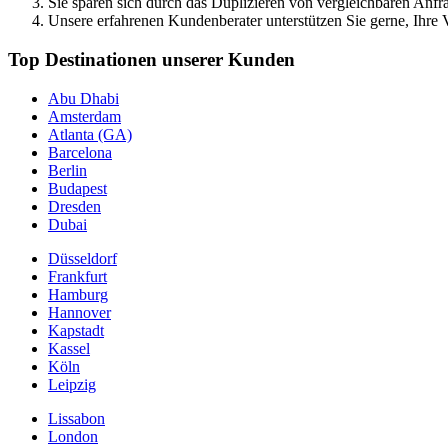
Sie sparen sich durch das Duplizieren von vergleichbaren Anfra
Unsere erfahrenen Kundenberater unterstützen Sie gerne, Ihre V
Top Destinationen unserer Kunden
Abu Dhabi
Amsterdam
Atlanta (GA)
Barcelona
Berlin
Budapest
Dresden
Dubai
Düsseldorf
Frankfurt
Hamburg
Hannover
Kapstadt
Kassel
Köln
Leipzig
Lissabon
London