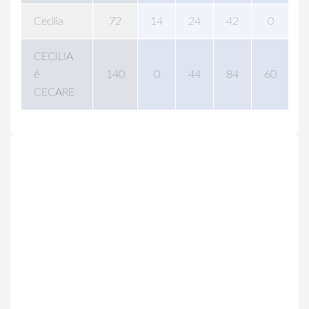
Cecilia
72
14
24
42
0
0
CECILIA
é
140
0
44
84
60
0
CECARE