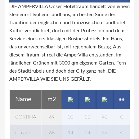
DIE AMPERVILLA Unser Hoteltraum handelt von einem
kleinem stilvollem Landhaus, im besten Sinne der
Tradition der englischen und französischen Landhotel-
Kultur verpflichtet, doch mit der Profession und dem
Service eines erstklassigen Businesshotels. Ein Haus,
das unverwechselbar ist, mit regionalem Bezug. Aus
diesem Traum ist real die AmperVilla entstanden. Im
ländlichen Grünen mit 3000 qm eigenem Garten. Fern
des Stadttrubels und doch der City ganz nah. DIE
AMPERVILLA WIE SIE UNS GEFÄLLT.
Name
m2
CORTINA
69
20
22
42
0
0
Cecare
68
14
24
42
0
0