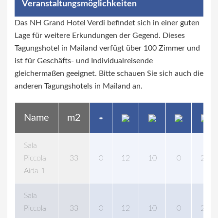
Veranstaltungsmöglichkeiten
Das NH Grand Hotel Verdi befindet sich in einer guten
Lage für weitere Erkundungen der Gegend. Dieses
Tagungshotel in Mailand verfügt über 100 Zimmer und
ist für Geschäfts- und Individualreisende
gleichermaßen geeignet. Bitte schauen Sie sich auch die
anderen Tagungshotels in Mailand an.
Name
m2
Sala
Piccola
33
0
12
10
0
20
Aida 1
Sala
Piccola
33
0
12
10
0
20