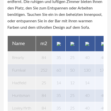
entfernt. Die ruhigen und luftigen Zimmer bieten Ihnen
den Platz, den Sie zum Entspannen oder Arbeiten
benötigen. Tauchen Sie ein in den beheizten Innenpool,
oder entspannen Sie in der Bar mit ihren warmen
Farben und dem stilvollen Design auf dem Sofa.
Name
m2
Brearly
84
35
25
40
40
Furnival
252
60
50
130
175
Hadfield
25
14
12
14
Huntsman
84
35
25
40
40
Loxley/firth
84
35
25
40
40