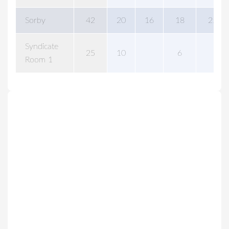
Sorby
42
20
16
18
25
Syndicate
25
10
6
Room 1