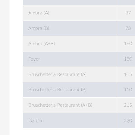
Ambra (A)
87
Ambra (B)
73
Ambra (A+B)
160
Foyer
180
Bruschetteria Restaurant (A)
105
Bruschetteria Restaurant (B)
110
Bruschetteria Restaurant (A+B)
215
Garden
220