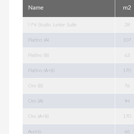
Name
m2
N°4 Studio Junior Suite
28
Platino (A)
107
Platino (B)
63
Platino (A+B)
170
Oro (B)
76
Oro (A)
94
Oro (A+B)
170
Avorio
66