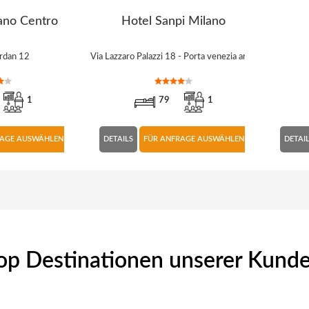
ano Centro
Hotel Sanpi Milano
rdan 12
Via Lazzaro Palazzi 18 - Porta venezia area,
1
79
1
RAGE AUSWÄHLEN
DETAILS
FÜR ANFRAGE AUSWÄHLEN
DETAI
op Destinationen unserer Kund