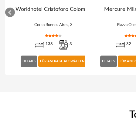
Worldhotel Cristoforo Colombo
Mercure Mil
Corso Buenos Aires, 3
Piazza Obe
138
3
32
LEN
DETAILS
FÜR ANFRAGE AUSWÄHLEN
DETAILS
FÜR ANF
T