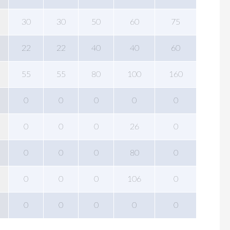
30
30
50
60
75
22
22
40
40
60
55
55
80
100
160
0
0
0
0
0
0
0
0
26
0
0
0
0
80
0
0
0
0
106
0
0
0
0
0
0