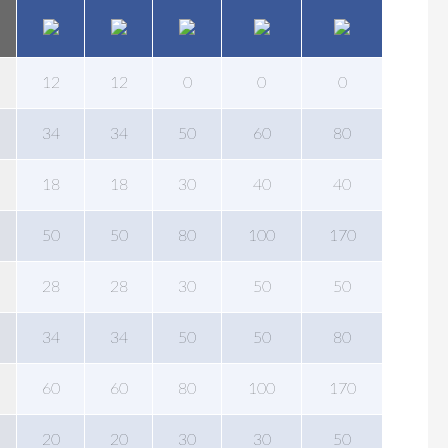
12
12
0
0
0
34
34
50
60
80
18
18
30
40
40
50
50
80
100
170
28
28
30
50
50
34
34
50
50
80
60
60
80
100
170
20
20
30
30
50