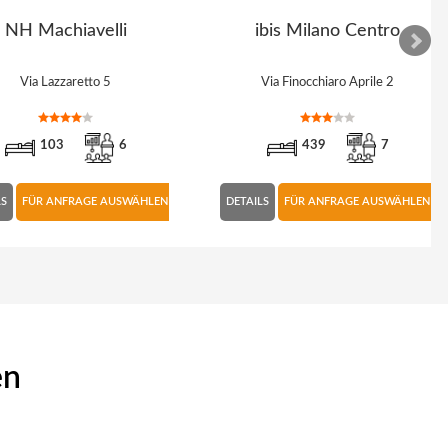
NH Machiavelli
ibis Milano Centro
Via Lazzaretto 5
Via Finocchiaro Aprile 2
103
6
439
7
LS
FÜR ANFRAGE AUSWÄHLEN
DETAILS
FÜR ANFRAGE AUSWÄHLEN
en