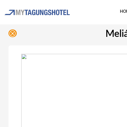
HO
Meliá