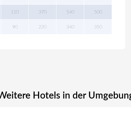
110
370
540
500
90
220
340
350
Weitere Hotels in der Umgebun