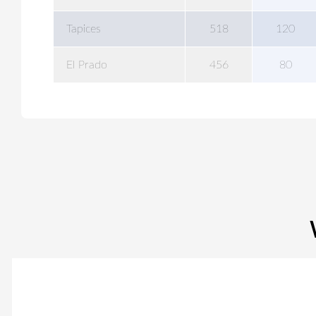
Tapices
518
120
El Prado
456
80