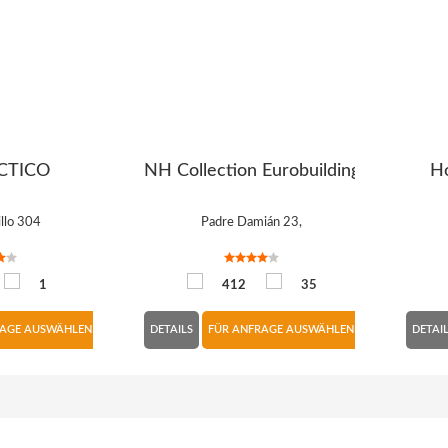
CTICO
NH Collection Eurobuilding
Ho
llo 304
Padre Damián 23,
1
412
35
RAGE AUSWÄHLEN
DETAILS
FÜR ANFRAGE AUSWÄHLEN
DETAI