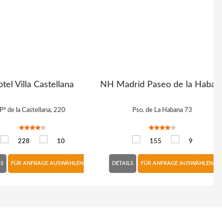
tel Villa Castellana
NH Madrid Paseo de la Haban
Pº de la Castellana, 220
Pso. de La Habana 73
228
10
155
9
LS
FÜR ANFRAGE AUSWÄHLEN
DETAILS
FÜR ANFRAGE AUSWÄHLEN