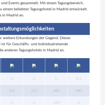
 und Events gesammelt. Mit einem Tagungsbereich,
zu einem beliebten Tagungshotel in Madrid entwickelt.
s in Madrid an.
nstaltungsmöglichkeiten
 für weitere Erkundungen der Gegend. Dieses
ist für Geschäfts- und Individualreisende
die anderen Tagungshotels in Madrid an.
0
0
0
511
134
265
480
480
0
0
320
0