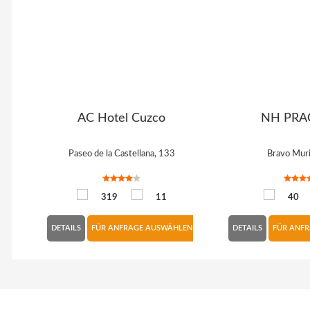
abana
AC Hotel Cuzco
NH PRA
Paseo de la Castellana, 133
Bravo Muri
319
11
40
LEN
DETAILS
FÜR ANFRAGE AUSWÄHLEN
DETAILS
FÜR ANF